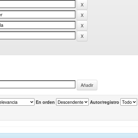
En orden
Autor/registro