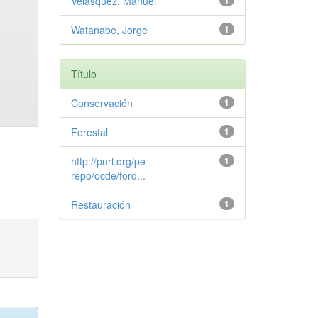
Velasquez, Manuel
1
Watanabe, Jorge
1
Título
Conservación
1
Forestal
1
http://purl.org/pe-
1
repo/ocde/ford...
Restauración
1