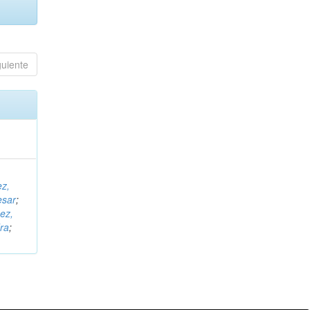
guiente
ez,
esar
;
ez,
ra
;