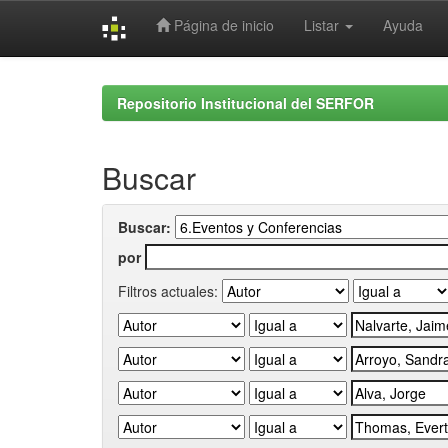
Página de inicio
Listar
Ayuda
Skip
navigation
Repositorio Institucional del SERFOR
Buscar
Buscar:
por
Filtros actuales: