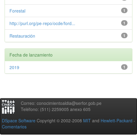
Forestal
1
http://purl.org/pe-repo/ocde/ford...
1
Restauración
1
Fecha de lanzamiento
2019
1
Correo: conocimientoaldia@serfor.gob.pe
Teléfono: (511) 2259005 anexo 605
DSpace Software
Copyright © 2002-2008
MIT
and
Hewlett-Packard
-
Comentarios