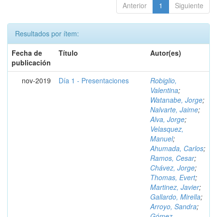
Anterior
1
Siguiente
Resultados por ítem:
Fecha de
Título
Autor(es)
publicación
nov-2019
Día 1 - Presentaciones
Robiglio,
Valentina
;
Watanabe, Jorge
;
Nalvarte, Jaime
;
Alva, Jorge
;
Velasquez,
Manuel
;
Ahumada, Carlos
;
Ramos, Cesar
;
Chávez, Jorge
;
Thomas, Evert
;
Martinez, Javier
;
Gallardo, Mirella
;
Arroyo, Sandra
;
Gómez,