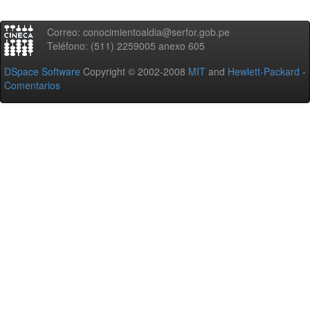
Correo: conocimientoaldia@serfor.gob.pe
Teléfono: (511) 2259005 anexo 605
DSpace Software
Copyright © 2002-2008
MIT
and
Hewlett-Packard
-
Comentarios