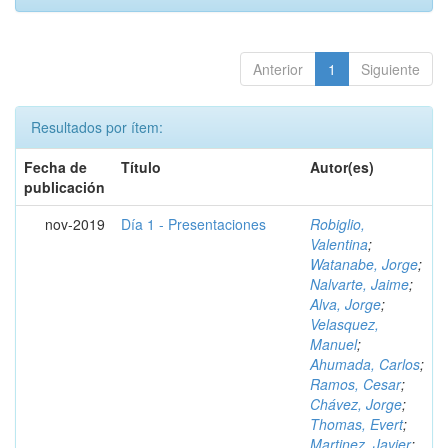
Anterior
1
Siguiente
Resultados por ítem:
Fecha de
Título
Autor(es)
publicación
nov-2019
Día 1 - Presentaciones
Robiglio,
Valentina
;
Watanabe, Jorge
;
Nalvarte, Jaime
;
Alva, Jorge
;
Velasquez,
Manuel
;
Ahumada, Carlos
;
Ramos, Cesar
;
Chávez, Jorge
;
Thomas, Evert
;
Martinez, Javier
;