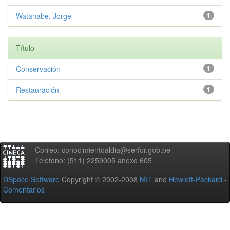
Watanabe, Jorge
1
Título
Conservación
1
Restauración
1
Correo: conocimientoaldia@serfor.gob.pe
Teléfono: (511) 2259005 anexo 605
DSpace Software
Copyright © 2002-2008
MIT
and
Hewlett-Packard
-
Comentarios