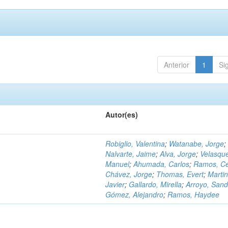
Anterior
1
Si
Autor(es)
Robiglio, Valentina
;
Watanabe, Jorge
;
Nalvarte, Jaime
;
Alva, Jorge
;
Velasqu
Manuel
;
Ahumada, Carlos
;
Ramos, C
Chávez, Jorge
;
Thomas, Evert
;
Martin
Javier
;
Gallardo, Mirella
;
Arroyo, Sand
Gómez, Alejandro
;
Ramos, Haydee