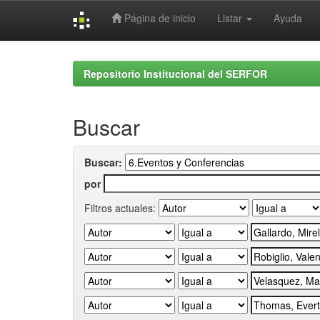
Página de inicio
Listar
Ayuda
Skip
navigation
Repositorio Institucional del SERFOR
Buscar
Buscar:
por
Filtros actuales: