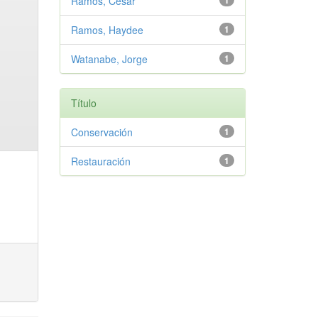
Ramos, Cesar
1
Ramos, Haydee
1
Watanabe, Jorge
1
Título
Conservación
1
Restauración
1