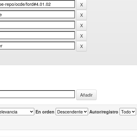
En orden
Autor/registro