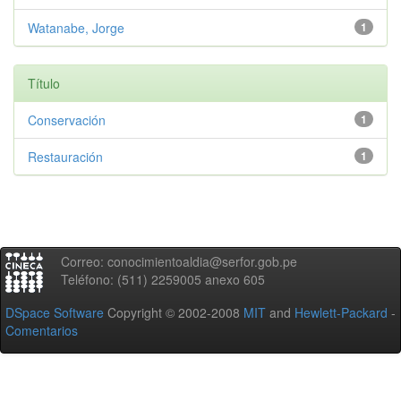
Watanabe, Jorge
1
Título
Conservación
1
Restauración
1
Correo: conocimientoaldia@serfor.gob.pe
Teléfono: (511) 2259005 anexo 605
DSpace Software
Copyright © 2002-2008
MIT
and
Hewlett-Packard
-
Comentarios