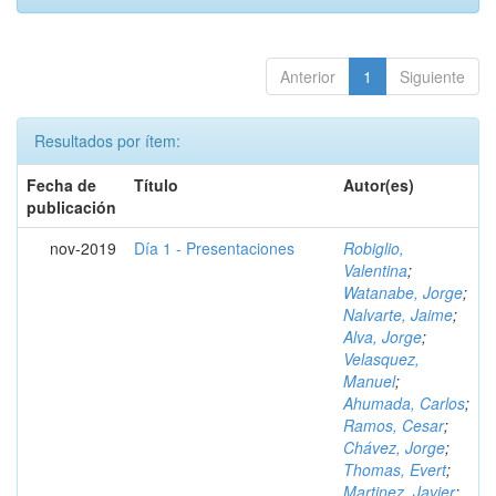
Anterior
1
Siguiente
Resultados por ítem:
Fecha de
Título
Autor(es)
publicación
nov-2019
Día 1 - Presentaciones
Robiglio,
Valentina
;
Watanabe, Jorge
;
Nalvarte, Jaime
;
Alva, Jorge
;
Velasquez,
Manuel
;
Ahumada, Carlos
;
Ramos, Cesar
;
Chávez, Jorge
;
Thomas, Evert
;
Martinez, Javier
;