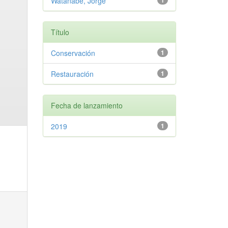
Watanabe, Jorge
1
Título
Conservación
1
Restauración
1
Fecha de lanzamiento
2019
1