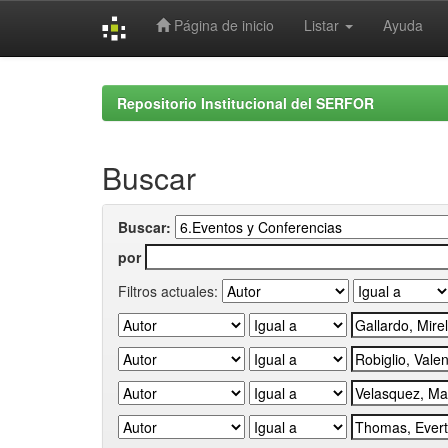
Página de inicio
Listar
Ayuda
Skip
navigation
Repositorio Institucional del SERFOR
Buscar
Buscar:
por
Filtros actuales: