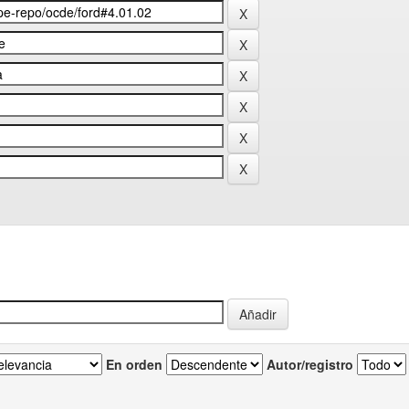
En orden
Autor/registro