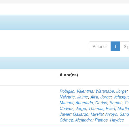
Anterior
1
Si
Autor(es)
Robiglio, Valentina
;
Watanabe, Jorge
;
Nalvarte, Jaime
;
Alva, Jorge
;
Velasqu
Manuel
;
Ahumada, Carlos
;
Ramos, C
Chávez, Jorge
;
Thomas, Evert
;
Martin
Javier
;
Gallardo, Mirella
;
Arroyo, Sand
Gómez, Alejandro
;
Ramos, Haydee