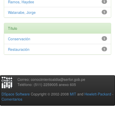
Ramos, Haydee
1
Watanabe, Jorge
1
Título
Conservación
1
Restauración
1
Correo: conocimientoaldia@serfor.gob.pe
Teléfono: (511) 2259005 anexo 605
DSpace Software
Copyright © 2002-2008
MIT
and
Hewlett-Packard
-
Comentarios