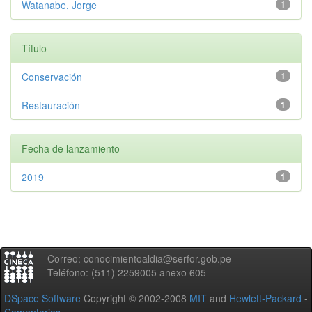
Watanabe, Jorge
1
Título
Conservación
1
Restauración
1
Fecha de lanzamiento
2019
1
Correo: conocimientoaldia@serfor.gob.pe
Teléfono: (511) 2259005 anexo 605
DSpace Software
Copyright © 2002-2008
MIT
and
Hewlett-Packard
-