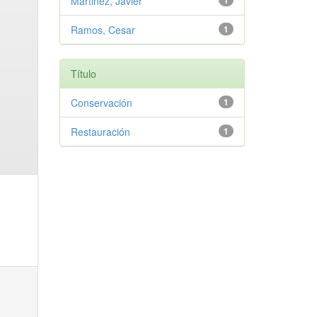
Martinez, Javier
1
Ramos, Cesar
1
Título
Conservación
1
Restauración
1