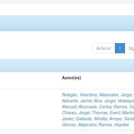
Anterior
1
Si
Autor(es)
Robiglio, Valentina
;
Watanabe, Jorge
;
Nalvarte, Jaime
;
Alva, Jorge
;
Velasqu
Manuel
;
Ahumada, Carlos
;
Ramos, C
Chávez, Jorge
;
Thomas, Evert
;
Martin
Javier
;
Gallardo, Mirella
;
Arroyo, Sand
Gómez, Alejandro
;
Ramos, Haydee