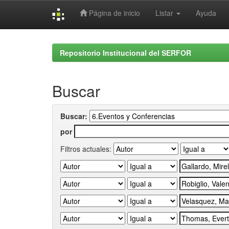
Página de inicio
Listar
Ayuda
Skip
navigation
Repositorio Institucional del SERFOR
Buscar
Buscar:
por
Filtros actuales: