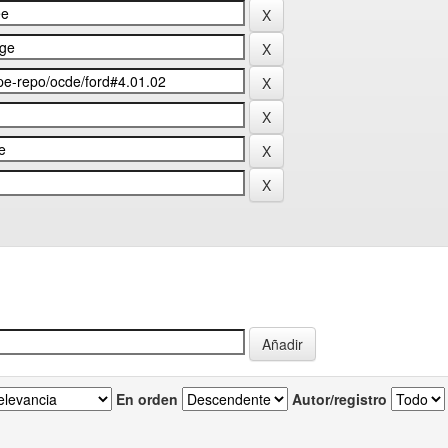
En orden
Autor/registro