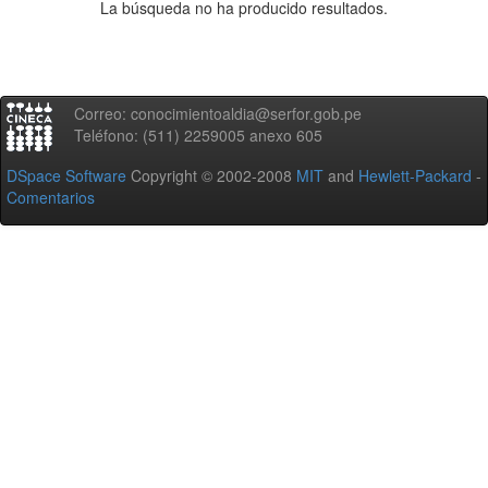
La búsqueda no ha producido resultados.
Correo: conocimientoaldia@serfor.gob.pe
Teléfono: (511) 2259005 anexo 605
DSpace Software
Copyright © 2002-2008
MIT
and
Hewlett-Packard
-
Comentarios