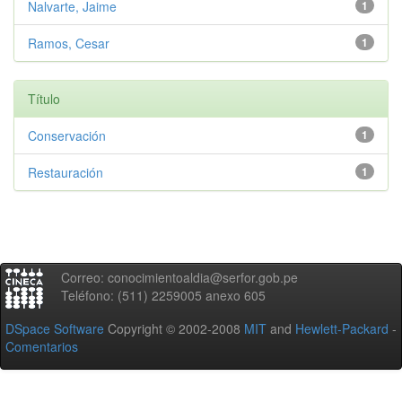
Nalvarte, Jaime
1
Ramos, Cesar
1
Título
Conservación
1
Restauración
1
Correo: conocimientoaldia@serfor.gob.pe
Teléfono: (511) 2259005 anexo 605
DSpace Software
Copyright © 2002-2008
MIT
and
Hewlett-Packard
-
Comentarios