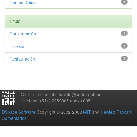
Ramos, Cesar
1
Título
Conservación
1
Forestal
1
Restauración
1
Correo: conocimientoaldia@serfor.gob.pe
Teléfono: (511) 2259005 anexo 605
DSpace Software
Copyright © 2002-2008
MIT
and
Hewlett-Packard
-
Comentarios