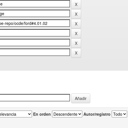
En orden
Autor/registro