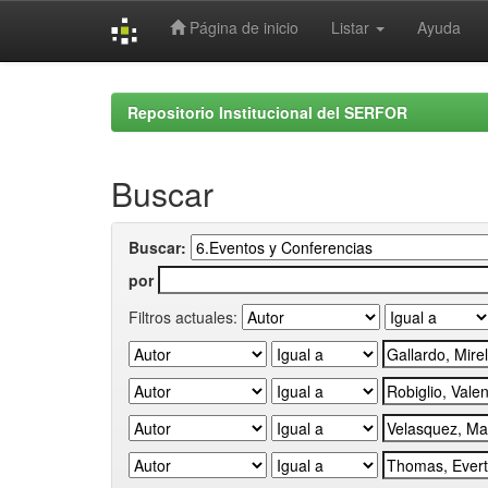
Página de inicio
Listar
Ayuda
Skip
navigation
Repositorio Institucional del SERFOR
Buscar
Buscar:
por
Filtros actuales: