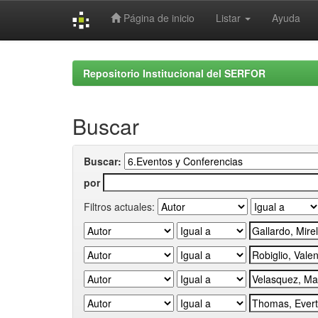
Página de inicio
Listar
Ayuda
Skip
navigation
Repositorio Institucional del SERFOR
Buscar
Buscar:
por
Filtros actuales: