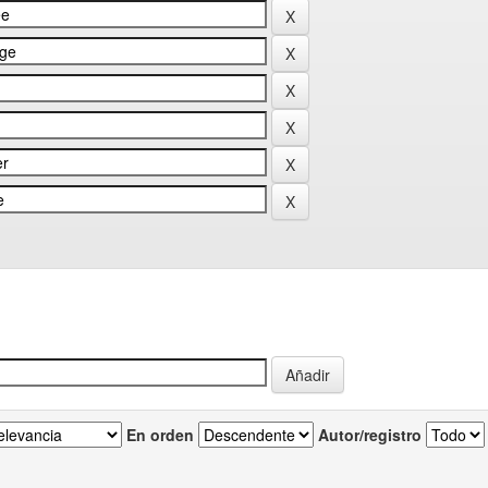
En orden
Autor/registro