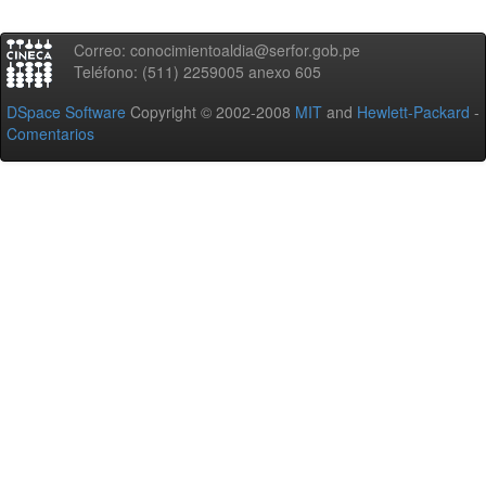
Correo: conocimientoaldia@serfor.gob.pe
Teléfono: (511) 2259005 anexo 605
DSpace Software
Copyright © 2002-2008
MIT
and
Hewlett-Packard
-
Comentarios