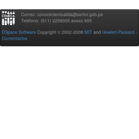
Correo: conocimientoaldia@serfor.gob.pe
Teléfono: (511) 2259005 anexo 605
DSpace Software
Copyright © 2002-2008
MIT
and
Hewlett-Packard
-
Comentarios