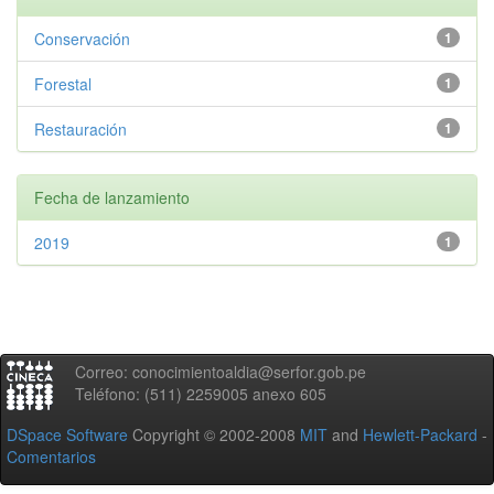
Conservación
1
Forestal
1
Restauración
1
Fecha de lanzamiento
2019
1
Correo: conocimientoaldia@serfor.gob.pe
Teléfono: (511) 2259005 anexo 605
DSpace Software
Copyright © 2002-2008
MIT
and
Hewlett-Packard
-
Comentarios