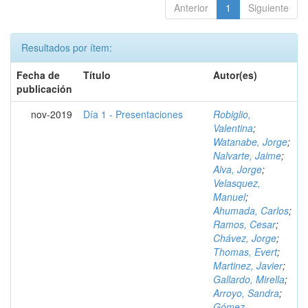
Anterior
1
Siguiente
Resultados por ítem:
Fecha de
Título
Autor(es)
publicación
nov-2019
Día 1 - Presentaciones
Robiglio,
Valentina
;
Watanabe, Jorge
;
Nalvarte, Jaime
;
Alva, Jorge
;
Velasquez,
Manuel
;
Ahumada, Carlos
;
Ramos, Cesar
;
Chávez, Jorge
;
Thomas, Evert
;
Martinez, Javier
;
Gallardo, Mirella
;
Arroyo, Sandra
;
Gómez,