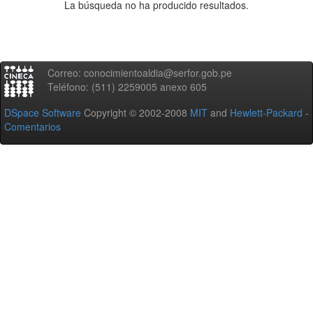
La búsqueda no ha producido resultados.
Correo: conocimientoaldia@serfor.gob.pe
Teléfono: (511) 2259005 anexo 605
DSpace Software
Copyright © 2002-2008
MIT
and
Hewlett-Packard
-
Comentarios