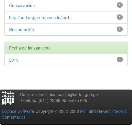
Conservación
1
http://purl.org/pe-repo/ocde/ford...
1
Restauración
1
Fecha de lanzamiento
2019
1
Correo: conocimientoaldia@serfor.gob.pe
Teléfono: (511) 2259005 anexo 605
DSpace Software
Copyright © 2002-2008
MIT
and
Hewlett-Packard
-
Comentarios