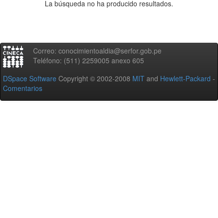
La búsqueda no ha producido resultados.
Correo: conocimientoaldia@serfor.gob.pe
Teléfono: (511) 2259005 anexo 605
DSpace Software
Copyright © 2002-2008
MIT
and
Hewlett-Packard
-
Comentarios