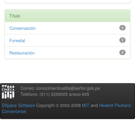
Título
Conservación
1
Forestal
1
Restauración
1
Correo: conocimientoaldia@serfor.gob.pe
Teléfono: (511) 2259005 anexo 605
DSpace Software
Copyright © 2002-2008
MIT
and
Hewlett-Packard
-
Comentarios