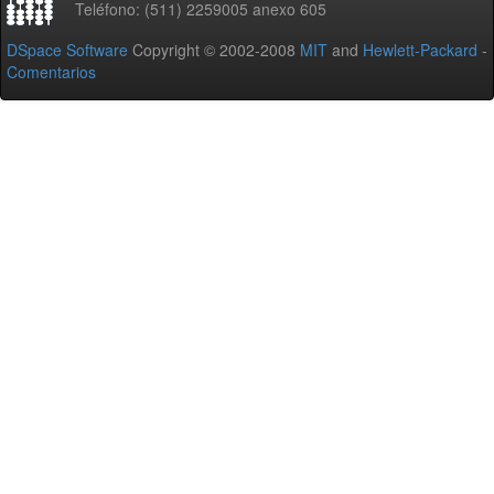
Teléfono: (511) 2259005 anexo 605
DSpace Software
Copyright © 2002-2008
MIT
and
Hewlett-Packard
-
Comentarios