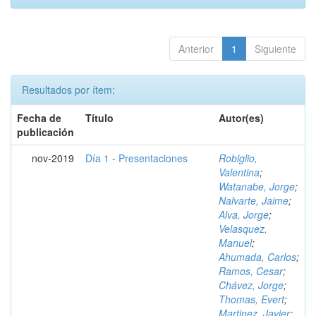
Anterior
1
Siguiente
Resultados por ítem:
Fecha de
Título
Autor(es)
publicación
nov-2019
Día 1 - Presentaciones
Robiglio,
Valentina
;
Watanabe, Jorge
;
Nalvarte, Jaime
;
Alva, Jorge
;
Velasquez,
Manuel
;
Ahumada, Carlos
;
Ramos, Cesar
;
Chávez, Jorge
;
Thomas, Evert
;
Martinez, Javier
;