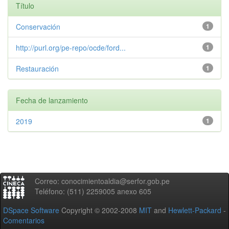
Título
Conservación
1
http://purl.org/pe-repo/ocde/ford...
1
Restauración
1
Fecha de lanzamiento
2019
1
Correo: conocimientoaldia@serfor.gob.pe
Teléfono: (511) 2259005 anexo 605
DSpace Software
Copyright © 2002-2008
MIT
and
Hewlett-Packard
-
Comentarios