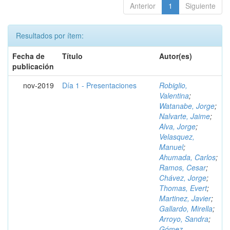
Anterior
1
Siguiente
Resultados por ítem:
Fecha de
Título
Autor(es)
publicación
nov-2019
Día 1 - Presentaciones
Robiglio,
Valentina
;
Watanabe, Jorge
;
Nalvarte, Jaime
;
Alva, Jorge
;
Velasquez,
Manuel
;
Ahumada, Carlos
;
Ramos, Cesar
;
Chávez, Jorge
;
Thomas, Evert
;
Martinez, Javier
;
Gallardo, Mirella
;
Arroyo, Sandra
;
Gómez,