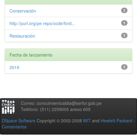
Conservación
1
http://purl.org/pe-repo/ocde/ford...
1
Restauración
1
Fecha de lanzamiento
2019
1
Correo: conocimientoaldia@serfor.gob.pe
Teléfono: (511) 2259005 anexo 605
DSpace Software
Copyright © 2002-2008
MIT
and
Hewlett-Packard
-
Comentarios