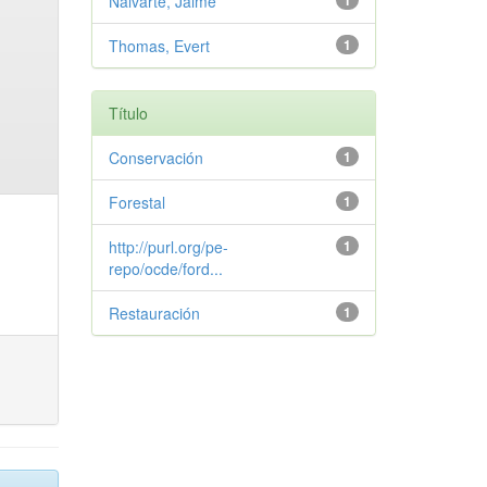
Nalvarte, Jaime
1
Thomas, Evert
1
Título
Conservación
1
Forestal
1
http://purl.org/pe-
1
repo/ocde/ford...
Restauración
1