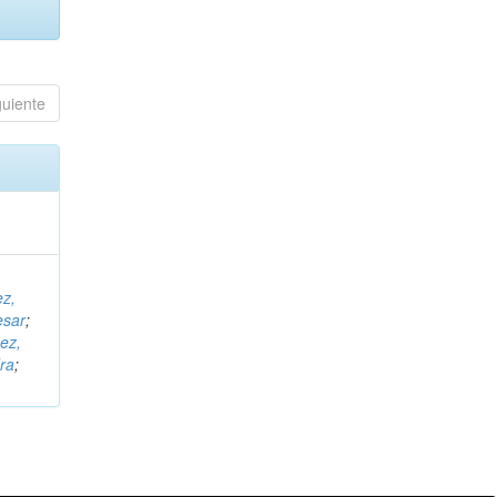
guiente
ez,
esar
;
ez,
ra
;