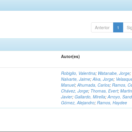
Anterior
1
Si
Autor(es)
Robiglio, Valentina
;
Watanabe, Jorge
;
Nalvarte, Jaime
;
Alva, Jorge
;
Velasqu
Manuel
;
Ahumada, Carlos
;
Ramos, C
Chávez, Jorge
;
Thomas, Evert
;
Martin
Javier
;
Gallardo, Mirella
;
Arroyo, Sand
Gómez, Alejandro
;
Ramos, Haydee