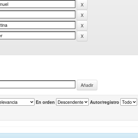
En orden
Autor/registro