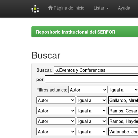
Página de inicio
Listar
Ayuda
Skip
navigation
Repositorio Institucional del SERFOR
Buscar
Buscar:
por
Filtros actuales: