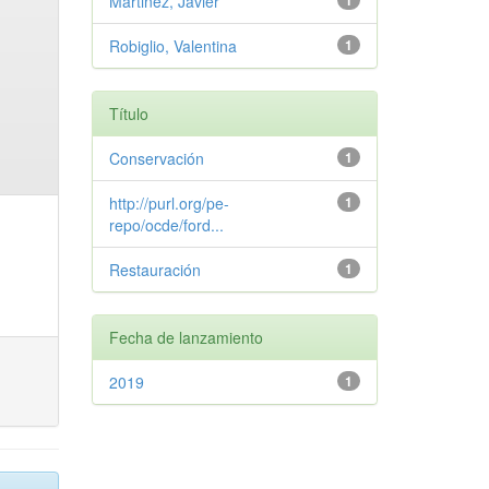
Martinez, Javier
1
Robiglio, Valentina
1
Título
Conservación
1
http://purl.org/pe-
1
repo/ocde/ford...
Restauración
1
Fecha de lanzamiento
2019
1