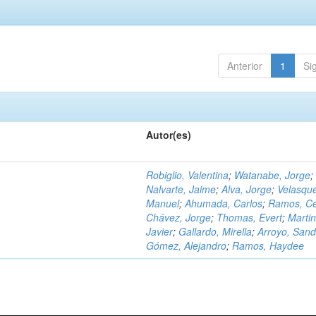
Anterior
1
Si
Autor(es)
Robiglio, Valentina
;
Watanabe, Jorge
;
Nalvarte, Jaime
;
Alva, Jorge
;
Velasqu
Manuel
;
Ahumada, Carlos
;
Ramos, C
Chávez, Jorge
;
Thomas, Evert
;
Martin
Javier
;
Gallardo, Mirella
;
Arroyo, Sand
Gómez, Alejandro
;
Ramos, Haydee