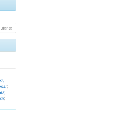
guiente
ez,
esar
;
ez,
ra
;