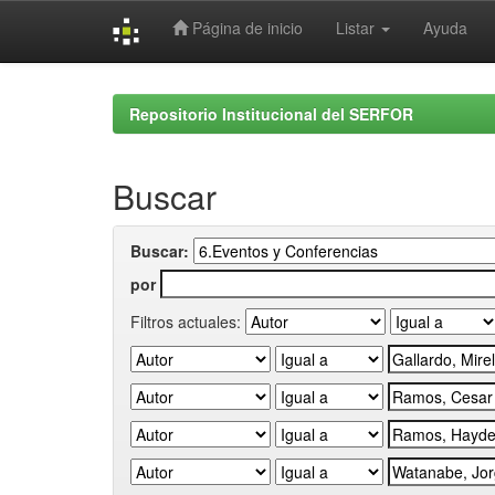
Página de inicio
Listar
Ayuda
Skip
navigation
Repositorio Institucional del SERFOR
Buscar
Buscar:
por
Filtros actuales: