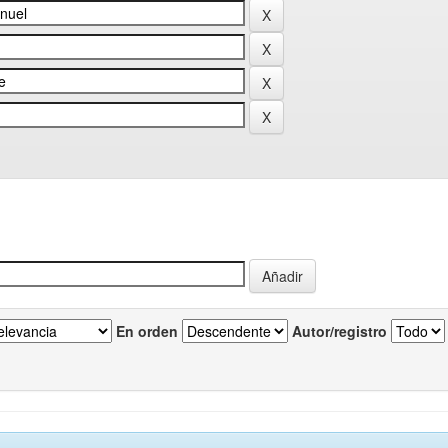
En orden
Autor/registro