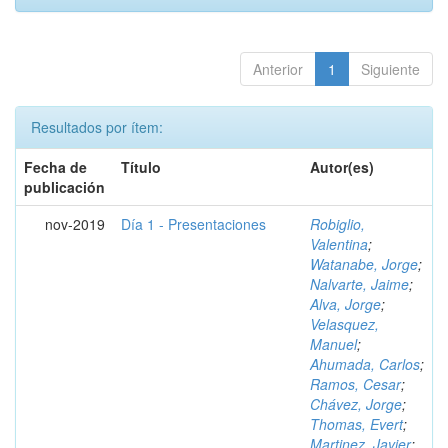
Anterior
1
Siguiente
Resultados por ítem:
Fecha de
Título
Autor(es)
publicación
nov-2019
Día 1 - Presentaciones
Robiglio,
Valentina
;
Watanabe, Jorge
;
Nalvarte, Jaime
;
Alva, Jorge
;
Velasquez,
Manuel
;
Ahumada, Carlos
;
Ramos, Cesar
;
Chávez, Jorge
;
Thomas, Evert
;
Martinez, Javier
;