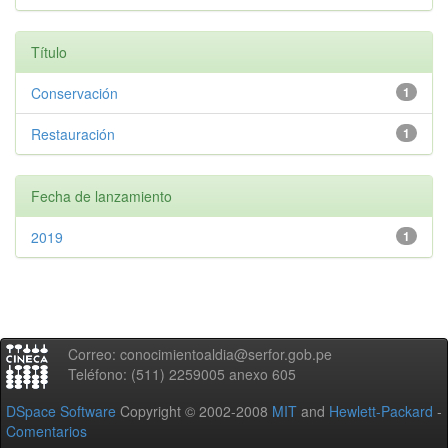
Título
Conservación
1
Restauración
1
Fecha de lanzamiento
2019
1
Correo: conocimientoaldia@serfor.gob.pe
Teléfono: (511) 2259005 anexo 605
DSpace Software
Copyright © 2002-2008
MIT
and
Hewlett-Packard
-
Comentarios