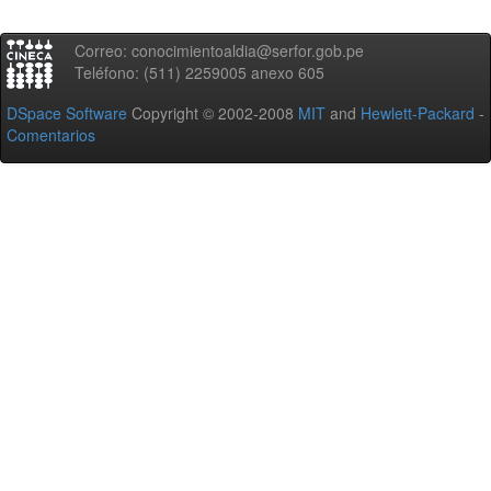
Correo: conocimientoaldia@serfor.gob.pe
Teléfono: (511) 2259005 anexo 605
DSpace Software
Copyright © 2002-2008
MIT
and
Hewlett-Packard
-
Comentarios