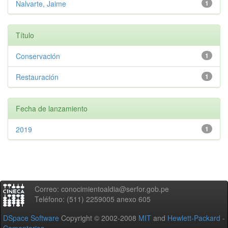
Nalvarte, Jaime
1
Título
Conservación
1
Restauración
1
Fecha de lanzamiento
2019
1
Correo: conocimientoaldia@serfor.gob.pe
Teléfono: (511) 2259005 anexo 605
DSpace Software
Copyright © 2002-2008
MIT
and
Hewlett-Packard
-