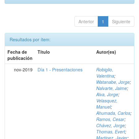
Anterior
1
Siguiente
Resultados por ítem:
Fecha de
Título
Autor(es)
publicación
nov-2019
Día 1 - Presentaciones
Robiglio,
Valentina
;
Watanabe, Jorge
;
Nalvarte, Jaime
;
Alva, Jorge
;
Velasquez,
Manuel
;
Ahumada, Carlos
;
Ramos, Cesar
;
Chávez, Jorge
;
Thomas, Evert
;
Martinez, Javier
;