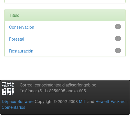
Título
Conservación
1
Forestal
1
Restauración
1
Correo: conocimientoaldia@serfor.gob.pe
Teléfono: (511) 2259005 anexo 605
DSpace Software
Copyright © 2002-2008
MIT
and
Hewlett-Packard
-
Comentarios