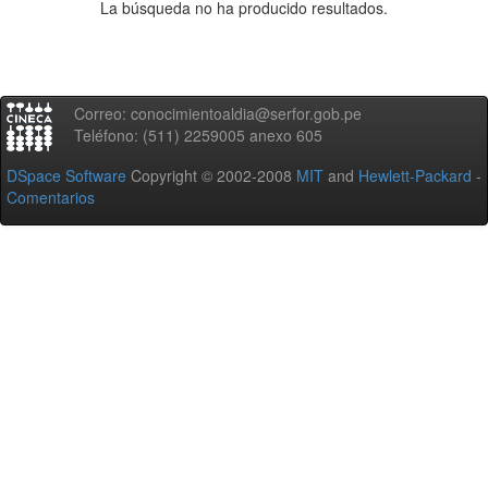
La búsqueda no ha producido resultados.
Correo: conocimientoaldia@serfor.gob.pe
Teléfono: (511) 2259005 anexo 605
DSpace Software
Copyright © 2002-2008
MIT
and
Hewlett-Packard
-
Comentarios