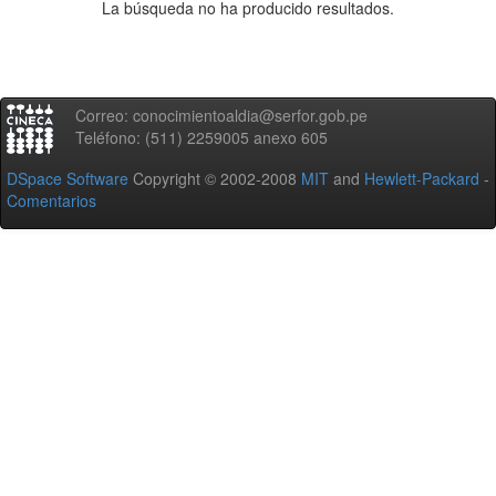
La búsqueda no ha producido resultados.
Correo: conocimientoaldia@serfor.gob.pe
Teléfono: (511) 2259005 anexo 605
DSpace Software
Copyright © 2002-2008
MIT
and
Hewlett-Packard
-
Comentarios