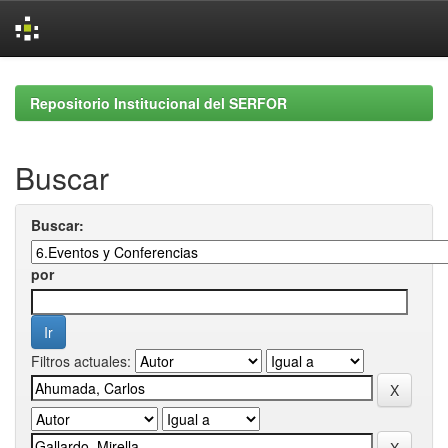
Skip
navigation
Repositorio Institucional del SERFOR
Buscar
Buscar:
por
Filtros actuales: