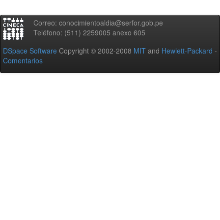
Correo: conocimientoaldia@serfor.gob.pe
Teléfono: (511) 2259005 anexo 605
DSpace Software
Copyright © 2002-2008
MIT
and
Hewlett-Packard
-
Comentarios