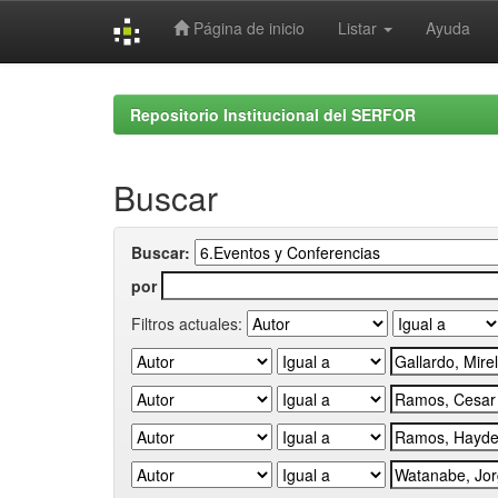
Página de inicio
Listar
Ayuda
Skip
navigation
Repositorio Institucional del SERFOR
Buscar
Buscar:
por
Filtros actuales: