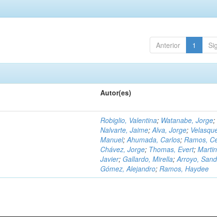
Anterior
1
Si
Autor(es)
Robiglio, Valentina
;
Watanabe, Jorge
;
Nalvarte, Jaime
;
Alva, Jorge
;
Velasqu
Manuel
;
Ahumada, Carlos
;
Ramos, C
Chávez, Jorge
;
Thomas, Evert
;
Martin
Javier
;
Gallardo, Mirella
;
Arroyo, Sand
Gómez, Alejandro
;
Ramos, Haydee