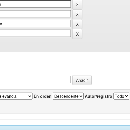
En orden
Autor/registro