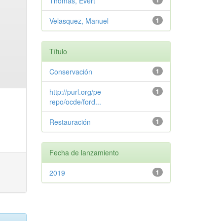
Thomas, Evert
1
Velasquez, Manuel
1
Título
Conservación
1
http://purl.org/pe-
1
repo/ocde/ford...
Restauración
1
Fecha de lanzamiento
2019
1