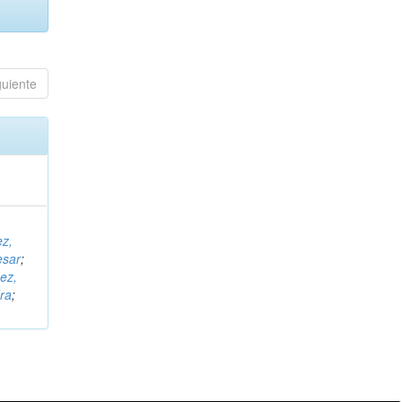
guiente
ez,
esar
;
ez,
ra
;