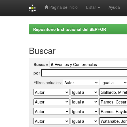
Página de inicio
Listar
Ayuda
Skip
navigation
Repositorio Institucional del SERFOR
Buscar
Buscar:
por
Filtros actuales: