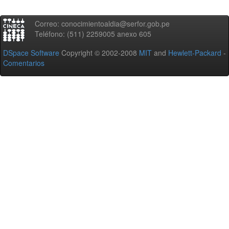
Correo: conocimientoaldia@serfor.gob.pe
Teléfono: (511) 2259005 anexo 605
DSpace Software
Copyright © 2002-2008
MIT
and
Hewlett-Packard
-
Comentarios