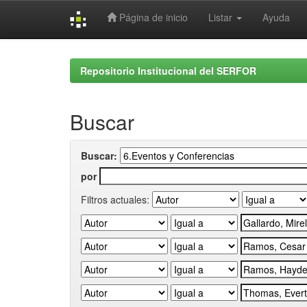
Página de inicio
Listar
Ayuda
Skip
navigation
Repositorio Institucional del SERFOR
Buscar
Buscar:
por
Filtros actuales: