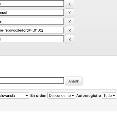
En orden
Autor/registro