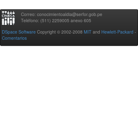
Correo: conocimientoaldia@serfor.gob.pe
Teléfono: (511) 2259005 anexo 605
DSpace Software
Copyright © 2002-2008
MIT
and
Hewlett-Packard
-
Comentarios