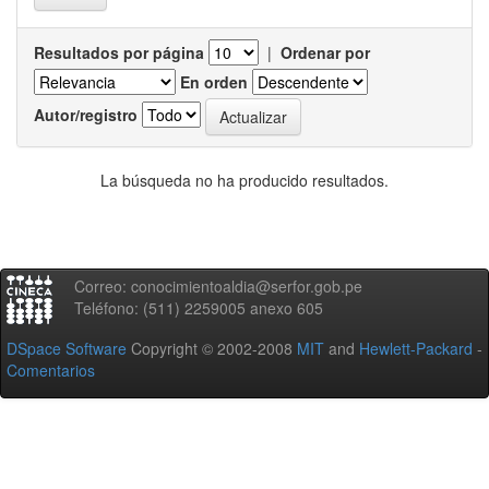
Resultados por página
|
Ordenar por
En orden
Autor/registro
La búsqueda no ha producido resultados.
Correo: conocimientoaldia@serfor.gob.pe
Teléfono: (511) 2259005 anexo 605
DSpace Software
Copyright © 2002-2008
MIT
and
Hewlett-Packard
-
Comentarios