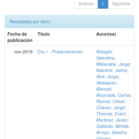
Anterior
1
Siguiente
Resultados por ítem:
Fecha de
Título
Autor(es)
publicación
nov-2019
Día 1 - Presentaciones
Robiglio,
Valentina
;
Watanabe, Jorge
;
Nalvarte, Jaime
;
Alva, Jorge
;
Velasquez,
Manuel
;
Ahumada, Carlos
;
Ramos, Cesar
;
Chávez, Jorge
;
Thomas, Evert
;
Martinez, Javier
;
Gallardo, Mirella
;
Arroyo, Sandra
;
Gómez,