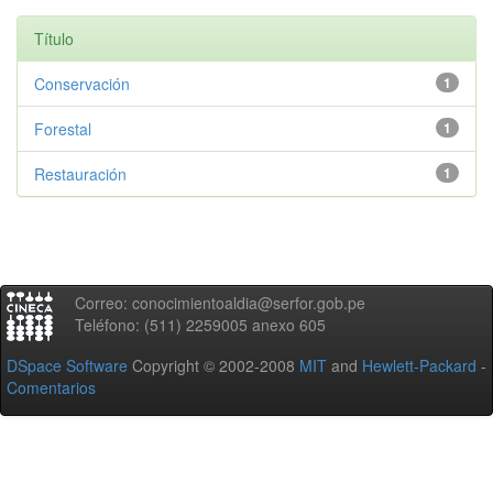
Título
Conservación
1
Forestal
1
Restauración
1
Correo: conocimientoaldia@serfor.gob.pe
Teléfono: (511) 2259005 anexo 605
DSpace Software
Copyright © 2002-2008
MIT
and
Hewlett-Packard
-
Comentarios