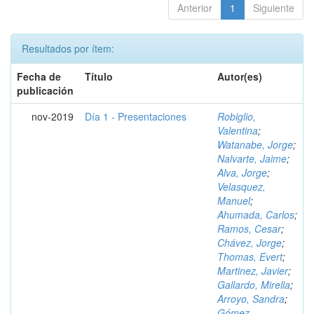
Anterior
1
Siguiente
Resultados por ítem:
Fecha de
Título
Autor(es)
publicación
nov-2019
Día 1 - Presentaciones
Robiglio,
Valentina
;
Watanabe, Jorge
;
Nalvarte, Jaime
;
Alva, Jorge
;
Velasquez,
Manuel
;
Ahumada, Carlos
;
Ramos, Cesar
;
Chávez, Jorge
;
Thomas, Evert
;
Martinez, Javier
;
Gallardo, Mirella
;
Arroyo, Sandra
;
Gómez,