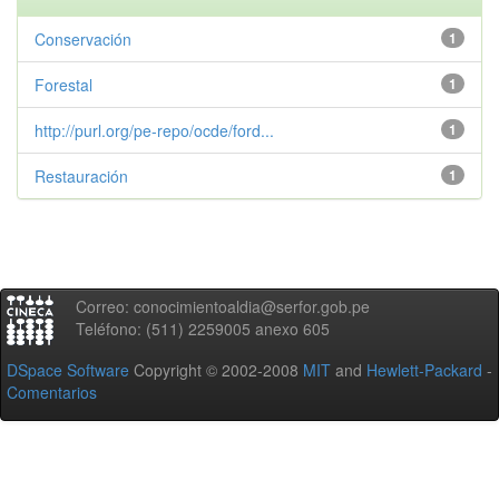
Conservación
1
Forestal
1
http://purl.org/pe-repo/ocde/ford...
1
Restauración
1
Correo: conocimientoaldia@serfor.gob.pe
Teléfono: (511) 2259005 anexo 605
DSpace Software
Copyright © 2002-2008
MIT
and
Hewlett-Packard
-
Comentarios