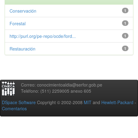
Conservación
1
Forestal
1
http://purl.org/pe-repo/ocde/ford...
1
Restauración
1
Correo: conocimientoaldia@serfor.gob.pe
Teléfono: (511) 2259005 anexo 605
DSpace Software
Copyright © 2002-2008
MIT
and
Hewlett-Packard
-
Comentarios