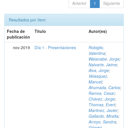
Anterior
1
Siguiente
Resultados por ítem:
Fecha de
Título
Autor(es)
publicación
nov-2019
Día 1 - Presentaciones
Robiglio,
Valentina
;
Watanabe, Jorge
;
Nalvarte, Jaime
;
Alva, Jorge
;
Velasquez,
Manuel
;
Ahumada, Carlos
;
Ramos, Cesar
;
Chávez, Jorge
;
Thomas, Evert
;
Martinez, Javier
;
Gallardo, Mirella
;
Arroyo, Sandra
;
Gómez,