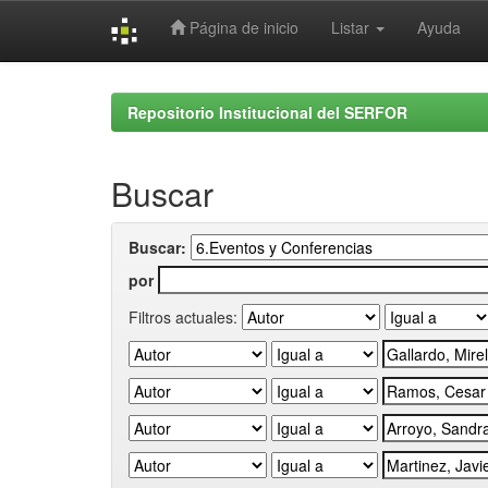
Página de inicio
Listar
Ayuda
Skip
navigation
Repositorio Institucional del SERFOR
Buscar
Buscar:
por
Filtros actuales: