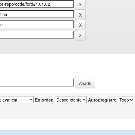
En orden
Autor/registro