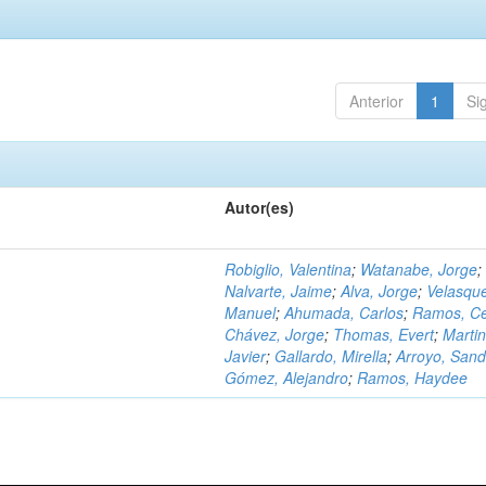
Anterior
1
Si
Autor(es)
Robiglio, Valentina
;
Watanabe, Jorge
;
Nalvarte, Jaime
;
Alva, Jorge
;
Velasqu
Manuel
;
Ahumada, Carlos
;
Ramos, C
Chávez, Jorge
;
Thomas, Evert
;
Martin
Javier
;
Gallardo, Mirella
;
Arroyo, Sand
Gómez, Alejandro
;
Ramos, Haydee