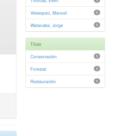
Thomas, Evert
1
Velasquez, Manuel
1
Watanabe, Jorge
1
Título
Conservación
1
Forestal
1
Restauración
1