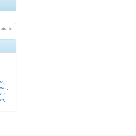
guiente
ez,
esar
;
ez,
ra
;