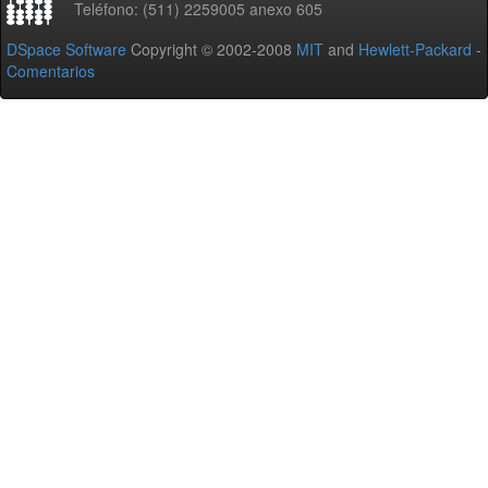
Teléfono: (511) 2259005 anexo 605
DSpace Software
Copyright © 2002-2008
MIT
and
Hewlett-Packard
-
Comentarios