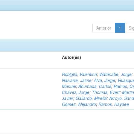
Anterior
1
Si
Autor(es)
Robiglio, Valentina
;
Watanabe, Jorge
;
Nalvarte, Jaime
;
Alva, Jorge
;
Velasqu
Manuel
;
Ahumada, Carlos
;
Ramos, C
Chávez, Jorge
;
Thomas, Evert
;
Martin
Javier
;
Gallardo, Mirella
;
Arroyo, Sand
Gómez, Alejandro
;
Ramos, Haydee