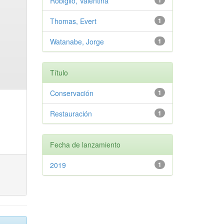
Robiglio, Valentina
1
Thomas, Evert
1
Watanabe, Jorge
1
Título
Conservación
1
Restauración
1
Fecha de lanzamiento
2019
1