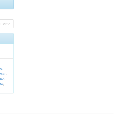
guiente
ez,
esar
;
ez,
ra
;