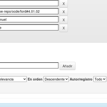
En orden
Autor/registro