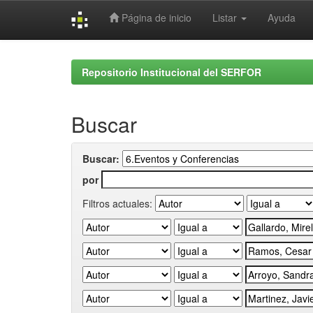
Página de inicio
Listar
Ayuda
Skip
navigation
Repositorio Institucional del SERFOR
Buscar
Buscar:
por
Filtros actuales: