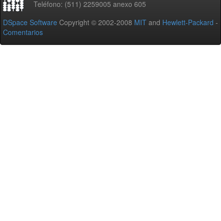
Teléfono: (511) 2259005 anexo 605
DSpace Software
Copyright © 2002-2008
MIT
and
Hewlett-Packard
-
Comentarios