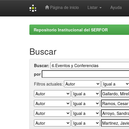
Página de inicio
Listar
Ayuda
Skip
navigation
Repositorio Institucional del SERFOR
Buscar
Buscar:
por
Filtros actuales: