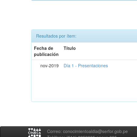
Resultados por ítem:
Fecha de
Título
publicación
nov-2019
Día 1 - Presentaciones
Correo: conocimientoaldia@serfor.gob.pe