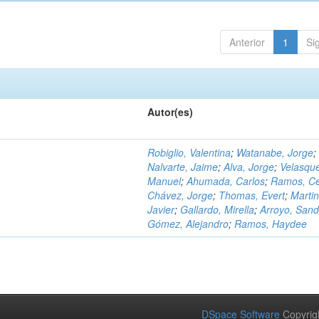
Anterior
1
Si
Autor(es)
Robiglio, Valentina
;
Watanabe, Jorge
;
Nalvarte, Jaime
;
Alva, Jorge
;
Velasqu
Manuel
;
Ahumada, Carlos
;
Ramos, C
Chávez, Jorge
;
Thomas, Evert
;
Martin
Javier
;
Gallardo, Mirella
;
Arroyo, Sand
Gómez, Alejandro
;
Ramos, Haydee
DSpace Software
Copyrig