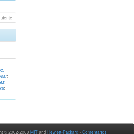
guiente
ez,
esar
;
ez,
ra
;
ht © 2002-2008
MIT
and
Hewlett-Packard
-
Comentarios