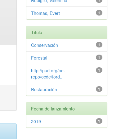
Robiglio, Valentina
1
Thomas, Evert
1
Título
Conservación
1
Forestal
1
http://purl.org/pe-
1
repo/ocde/ford...
Restauración
1
Fecha de lanzamiento
2019
1