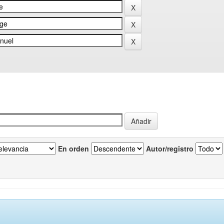
En orden
Autor/registro