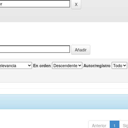
En orden
Autor/registro
Anterior
1
Si