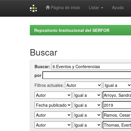
Página de inicio
Listar
Ayuda
Skip
navigation
Repositorio Institucional del SERFOR
Buscar
Buscar:
por
Filtros actuales: