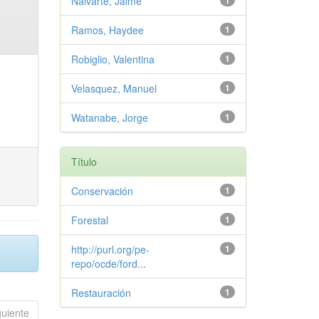
Nalvarte, Jaime
1
Ramos, Haydee
1
Robiglio, Valentina
1
Velasquez, Manuel
1
Watanabe, Jorge
1
Título
Conservación
1
Forestal
1
http://purl.org/pe-
1
repo/ocde/ford...
Restauración
1
guiente