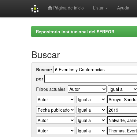
Página de inicio
Listar
Ayuda
Skip
navigation
Repositorio Institucional del SERFOR
Buscar
Buscar:
por
Filtros actuales: