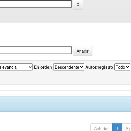
En orden
Autor/registro
Anterior
1
Si