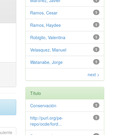
Martinez, Javier
1
Ramos, Cesar
1
Ramos, Haydee
1
Robiglio, Valentina
1
Velasquez, Manuel
1
Watanabe, Jorge
1
next >
Título
Conservación
1
http://purl.org/pe-
1
repo/ocde/ford...
guiente